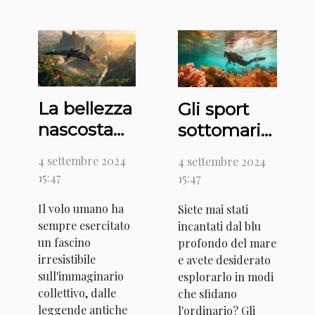
La bellezza
Gli sport
nascosta
sottomarini
del
più
4 settembre 2024
4 settembre 2024
wingsuit
intriganti
15:47
15:47
Il volo umano ha
Siete mai stati
sempre esercitato
incantati dal blu
un fascino
profondo del mare
irresistibile
e avete desiderato
sull'immaginario
esplorarlo in modi
collettivo, dalle
che sfidano
leggende antiche
l'ordinario? Gli