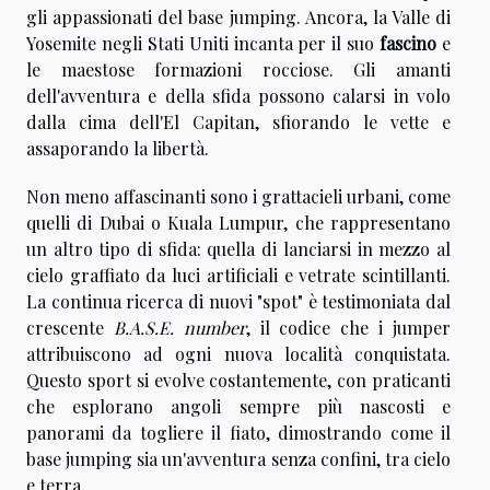
gli appassionati del base jumping. Ancora, la Valle di
Yosemite negli Stati Uniti incanta per il suo
fascino
e
le maestose formazioni rocciose. Gli amanti
dell'avventura e della sfida possono calarsi in volo
dalla cima dell'El Capitan, sfiorando le vette e
assaporando la libertà.
Non meno affascinanti sono i grattacieli urbani, come
quelli di Dubai o Kuala Lumpur, che rappresentano
un altro tipo di sfida: quella di lanciarsi in mezzo al
cielo graffiato da luci artificiali e vetrate scintillanti.
La continua ricerca di nuovi "spot" è testimoniata dal
crescente
B.A.S.E. number
, il codice che i jumper
attribuiscono ad ogni nuova località conquistata.
Questo sport si evolve costantemente, con praticanti
che esplorano angoli sempre più nascosti e
panorami da togliere il fiato, dimostrando come il
base jumping sia un'avventura senza confini, tra cielo
e terra.