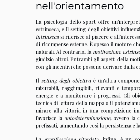
nell'orientamento
La psicologia dello sport offre un'interpre
estrinseca, e il setting degli obiettivi influ
intrinseca
si riferisce al piacere e all'intere
di ricompense esterne. È spesso il motore che s
naturali. Al contrario, la
motivazione estrins
giudizio altrui. Entrambi gli aspetti della mot
con gli incentivi che possono derivare dalla 
Il
setting degli obiettivi
è un'altra component
misurabili, raggiungibili, rilevanti e tempo
energie e a monitorare i progressi. Gli obi
tecnica di lettura della mappa o il potenziam
mirare alla vittoria in una competizione i
favorisce la
autodeterminazione
, ovvero la 
prefissati, aumentando così la persistenza e la 
La
gratificazione ritardata
, infine, è un co