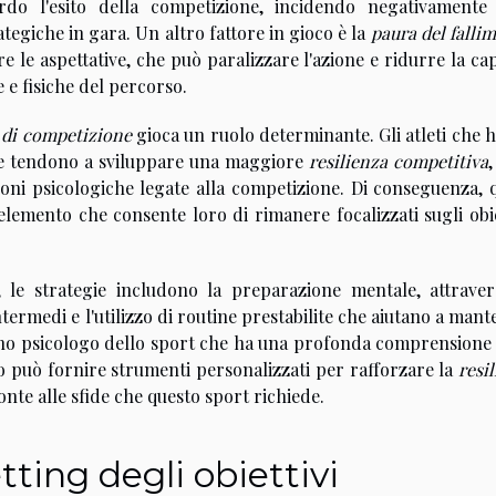
rdo l'esito della competizione, incidendo negativamente 
rategiche in gara. Un altro fattore in gioco è la
paura del falli
re le aspettative, che può paralizzare l'azione e ridurre la ca
 e fisiche del percorso.
 di competizione
gioca un ruolo determinante. Gli atleti che 
are tendono a sviluppare una maggiore
resilienza competitiva
,
ioni psicologiche legate alla competizione. Di conseguenza, 
 elemento che consente loro di rimanere focalizzati sugli obie
, le strategie includono la preparazione mentale, attraver
i intermedi e l'utilizzo di routine prestabilite che aiutano a man
uno psicologo dello sport che ha una profonda comprensione 
 può fornire strumenti personalizzati per rafforzare la
resi
ronte alle sfide che questo sport richiede.
tting degli obiettivi