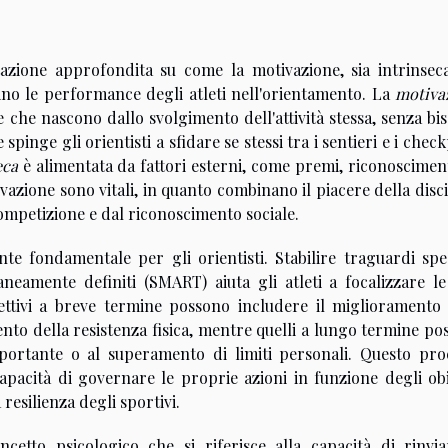
tazione approfondita su come la motivazione, sia intrinsec
enzino le performance degli atleti nell'orientamento. La
motiva
sse che nascono dallo svolgimento dell'attività stessa, senza b
pinge gli orientisti a sfidare se stessi tra i sentieri e i chec
eca
è alimentata da fattori esterni, come premi, riconosciment
ivazione sono vitali, in quanto combinano il piacere della disc
competizione e dal riconoscimento sociale.
e fondamentale per gli orientisti. Stabilire traguardi speci
raneamente definiti (SMART) aiuta gli atleti a focalizzare le
ettivi a breve termine possono includere il miglioramento 
ento della resistenza fisica, mentre quelli a lungo termine p
mportante o al superamento di limiti personali. Questo pro
capacità di governare le proprie azioni in funzione degli obi
resilienza degli sportivi.
ncetto psicologico che si riferisce alla capacità di rinvia