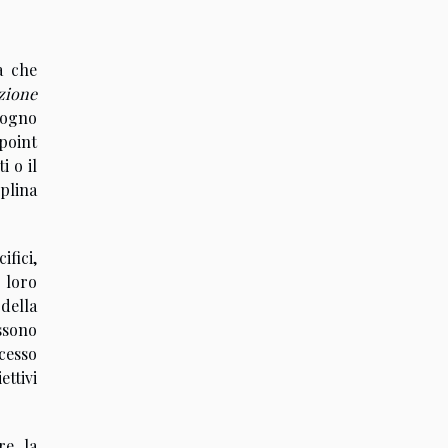
a che
zione
isogno
kpoint
i o il
iplina
fici,
 loro
della
ossono
cesso
ettivi
re la