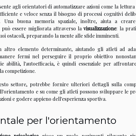
ente agli orientatori di automatizzare azioni come la lettura
ficiente e veloce senza il bisogno di processi cognitivi delib
o. Una buona memoria spaziale, inoltre, aiuta a crear
 può essere migliorata attraverso la
visualizzazione
: la prat
oi ostacoli, preparando la mente alle sfide imminenti.
n altro elemento determinante, aiutando gli atleti ad adat
manere fermi nel perseguire il proprio obiettivo nonostan
ie abilità, l'autoefficacia, è quindi essenziale per affronta
lla competizione.
sto settore, potrebbe fornire ulteriori dettagli sulla comp
ll'orientamento e su come gli atleti possono sviluppare le pr
azioni e godere appieno dell'esperienza sportiva.
tale per l'orientamento
ione psicologica
gioca un ruolo parimenti rilevante ris