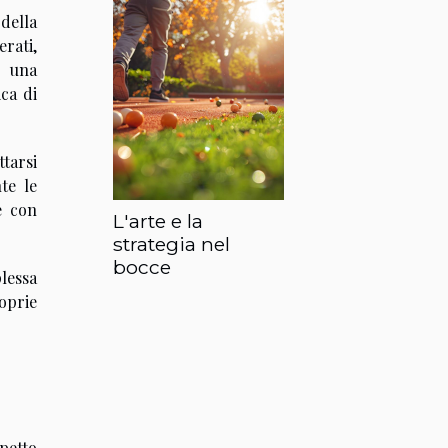
 della
erati,
e una
ica di
tarsi
te le
re con
L'arte e la
strategia nel
bocce
lessa
oprie
petto