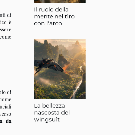
Il ruolo della
nti di
mente nel tiro
ico è
con l'arco
essere
 come
olo di
a come
La bellezza
uciali
nascosta del
averso
wingsuit
ia da