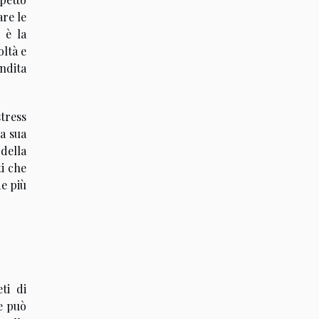
are le
 è la
oltà e
ondita
tress
la sua
della
ti che
de più
ti di
e può