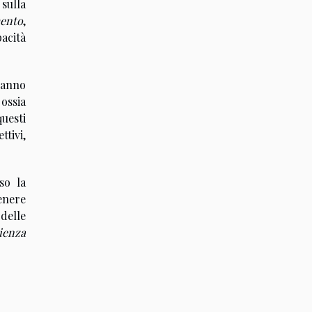
sulla
mento
,
pacità
hanno
 ossia
questi
ttivi,
so la
tenere
delle
lienza