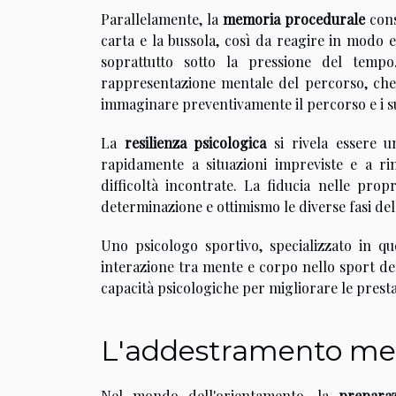
Parallelamente, la
memoria procedurale
cons
carta e la bussola, così da reagire in modo ef
soprattutto sotto la pressione del temp
rappresentazione mentale del percorso, che
immaginare preventivamente il percorso e i su
La
resilienza psicologica
si rivela essere u
rapidamente a situazioni impreviste e a ri
difficoltà incontrate. La fiducia nelle propr
determinazione e ottimismo le diverse fasi de
Uno psicologo sportivo, specializzato in que
interazione tra mente e corpo nello sport de
capacità psicologiche per migliorare le prest
L'addestramento men
Nel mondo dell'orientamento, la
preparaz